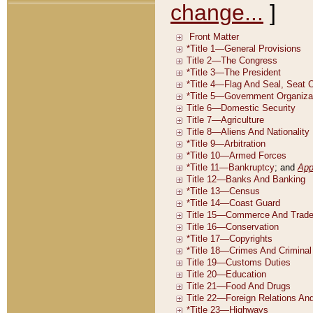
change...
]