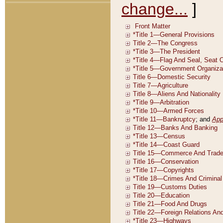
change...
]