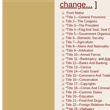
change...
]