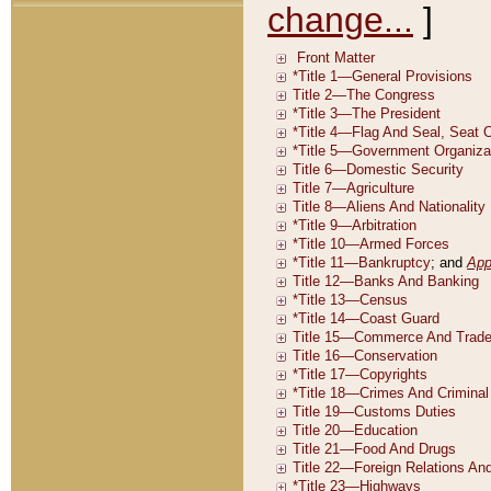
change...
]